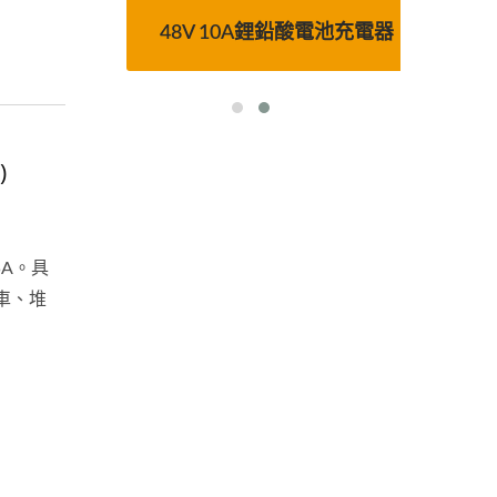
電器
48V 10A鋰鉛酸電池充電器
4
)
5A。具
車、堆