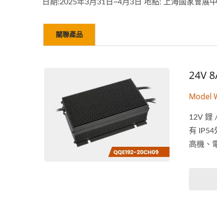
日期:2025年3月31日~4月3日 地點: 上海國家會展
48V 5A鋰鉛酸電池充電器
48
關聯產品
24V
Model 
12V 
有 I
高機、