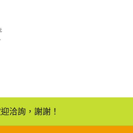
元
輕
置
歡迎洽詢，謝謝！