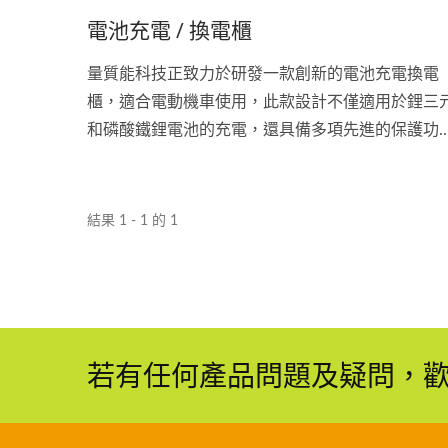
電池充電 / 換電櫃
量質能科技正致力於研發一款創新的電池充電換電
櫃，適合電動機車使用，此款設計不僅適用於鋰三
和磷酸鐵鋰電池的充電，還具備多項先進的保護功
能，如過載保護和空載保護。櫃體設計讓客戶可以
鬆移動，而單艙的獨立溫度監控、自動消防滅火裝
和整體通風設計確保了充電過程的安全性。
結果 1 - 1 的 1
若有任何產品問題及疑問，