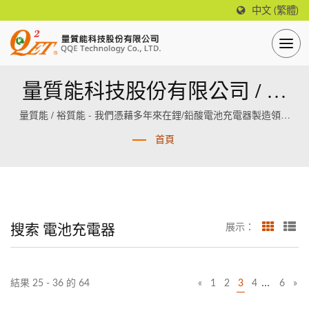
中文 (繁體)
量質能科技股份有限公司 / 裕
質能科技(深圳)有限公司
量質能 / 裕質能 - 我們憑藉多年來在鋰/鉛酸電池充電器製造領域
的專業知識和經驗，為客戶提供卓越的產品和服務。
首頁
搜索 電池充電器
展示：
…
結果 25 - 36 的 64
«
1
2
3
4
6
»