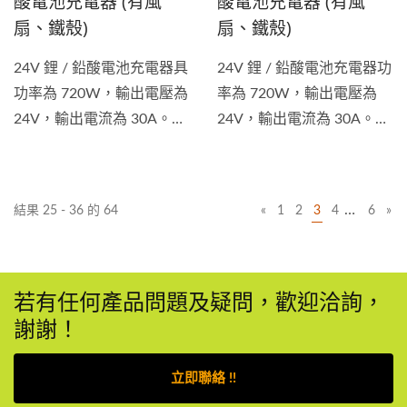
酸電池充電器 (有風
酸電池充電器 (有風
扇、鐵殼)
扇、鐵殼)
24V 鋰 / 鉛酸電池充電器具
24V 鋰 / 鉛酸電池充電器功
功率為 720W，輸出電壓為
率為 720W，輸出電壓為
24V，輸出電流為 30A。電
24V，輸出電流為 30A。電
池充電器適用於各種車輛，
池充電器適用於各種車輛，
包括電動腳踏車、電動摩托
包括電動腳踏車、電動摩托
車、堆高機、電動清潔車等
車、堆高機、電動清潔車等
…
結果 25 - 36 的 64
«
1
2
3
4
6
»
類型等的電池充電器。...
類型等的電池充電器。除了
獲得...
若有任何產品問題及疑問，歡迎洽詢，
謝謝！
立即聯絡 !!